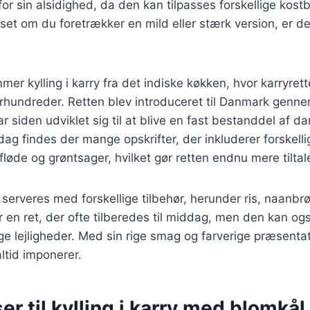
r sin alsidighed, da den kan tilpasses forskellige kost
et om du foretrækker en mild eller stærk version, er der 
mer kylling i karry fra det indiske køkken, hvor karryret
 århundreder. Retten blev introduceret til Danmark genne
r siden udviklet sig til at blive en fast bestanddel af d
ag findes der mange opskrifter, der inkluderer forskelli
øde og grøntsager, hvilket gør retten endnu mere tilta
n serveres med forskellige tilbehør, herunder ris, naanbrø
r en ret, der ofte tilberedes til middag, men den kan o
ige lejligheder. Med sin rige smag og farverige præsentati
altid imponerer.
er til kylling i karry med blomkål 