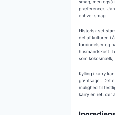
smag, men også fo
præferencer. Uans
enhver smag.
Historisk set stam
del af kulturen i
forbindelser og ha
husmandskost. I d
som kokosmælk, fl
Kylling i karry ka
grøntsager. Det e
mulighed til festl
karry en ret, der 
Ingrediens