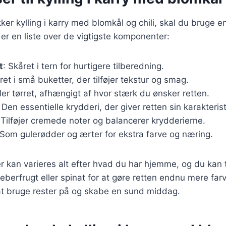
ker kylling i karry med blomkål og chili, skal du bruge e
 er en liste over de vigtigste komponenter:
t
: Skåret i tern for hurtigere tilberedning.
ret i små buketter, der tilføjer tekstur og smag.
eller tørret, afhængigt af hvor stærk du ønsker retten.
: Den essentielle krydderi, der giver retten sin karakteri
 Tilføjer cremede noter og balancerer krydderierne.
 Som gulerødder og ærter for ekstra farve og næring.
r kan varieres alt efter hvad du har hjemme, og du kan t
berfrugt eller spinat for at gøre retten endnu mere far
t bruge rester på og skabe en sund middag.