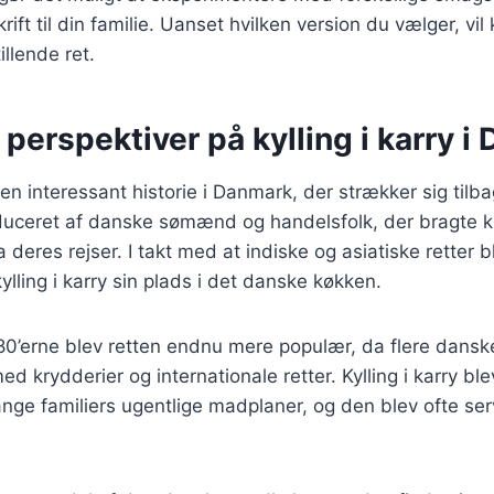
ift til din familie. Uanset hvilken version du vælger, vil ky
illende ret.
 perspektiver på kylling i karry 
r en interessant historie i Danmark, der strækker sig tilbag
oduceret af danske sømænd og handelsfolk, der bragte k
a deres rejser. I takt med at indiske og asiatiske retter 
ylling i karry sin plads i det danske køkken.
980’erne blev retten endnu mere populær, da flere dans
 krydderier og internationale retter. Kylling i karry ble
ge familiers ugentlige madplaner, og den blev ofte serve