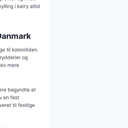
lling i karry altid
i Danmark
e til kolonitiden.
rydderier og
blev mere
kere begyndte at
v en fast
ret til festlige