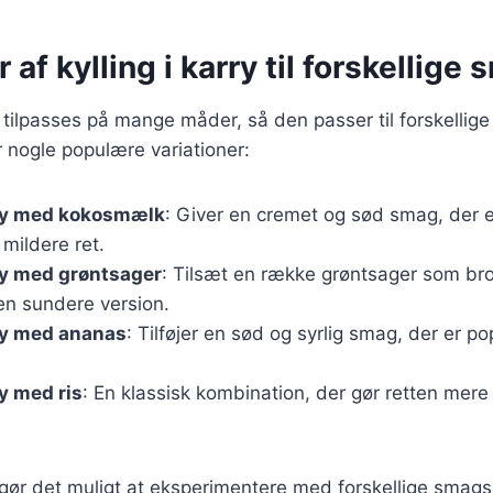
 af kylling i karry til forskellige
an tilpasses på mange måder, så den passer til forskelli
 nogle populære variationer:
rry med kokosmælk
: Giver en cremet og sød smag, der er
 mildere ret.
rry med grøntsager
: Tilsæt en række grøntsager som bro
en sundere version.
rry med ananas
: Tilføjer en sød og syrlig smag, der er p
ry med ris
: En klassisk kombination, der gør retten mere 
 gør det muligt at eksperimentere med forskellige smagsp