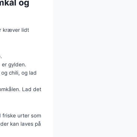
omkål og
r kræver lidt
.
n er gylden.
og chili, og lad
omkålen. Lad det
 friske urter som
 der kan laves på