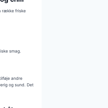
n række friske
stiske smag.
ilføje andre
verig og sund. Det