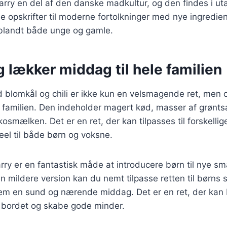
 karry en del af den danske madkultur, og den findes i uta
le opskrifter til moderne fortolkninger med nye ingredien
 blandt både unge og gamle.
 lækker middag til hele familien
ed blomkål og chili er ikke kun en velsmagende ret, men
e familien. Den indeholder magert kød, masser af grønt
kosmælken. Det er en ret, der kan tilpasses til forskelli
deel til både børn og voksne.
 karry er en fantastisk måde at introducere børn til nye 
n mildere version kan du nemt tilpasse retten til børn
dem en sund og nærende middag. Det er en ret, der kan 
bordet og skabe gode minder.