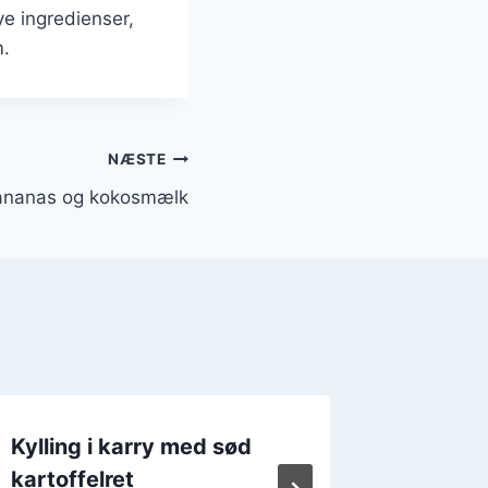
e ingredienser,
m.
NÆSTE
d ananas og kokosmælk
Kylling i karry med sød
Kylling 
kartoffelret
med ris