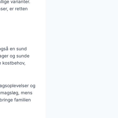
llige varianter.
ser, er retten
 også en sund
sager og sunde
ge kostbehov,
smagsoplevelser og
s smagsløg, mens
bringe familien