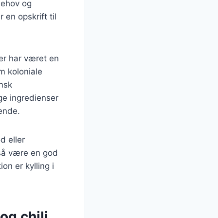
behov og
en opskrift til
ter har været en
m koloniale
ansk
ge ingredienser
lende.
d eller
gså være en god
on er kylling i
og chili