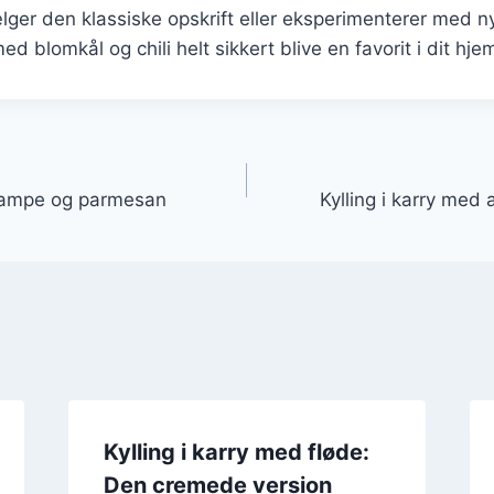
er den klassiske opskrift eller eksperimenterer med ny
 med blomkål og chili helt sikkert blive en favorit i dit hje
gation
svampe og parmesan
Kylling i karry me
Kylling i karry med fløde:
Den cremede version