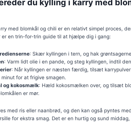
ereder du kylling i karry med bl
karry med blomkål og chili er en relativt simpel proces, de
er en trin-for-trin guide til at hjælpe dig i gang:
gredienserne
: Skær kyllingen i tern, og hak grøntsagerne
en
: Varm lidt olie i en pande, og steg kyllingen, indtil de
erier
: Når kyllingen er næsten færdig, tilsæt karrypulver 
t minut for at frigive smagen.
ål og kokosmælk
: Hæld kokosmælken over, og tilsæt bl
 blomkålen er mør.
res med ris eller naanbrød, og den kan også pyntes med
ersille for ekstra smag. Det er en hurtig og sund middag,