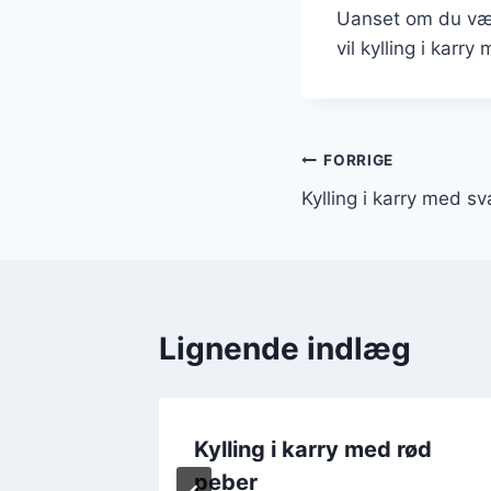
Uanset om du vælg
vil kylling i karry
Indlægsnavi
FORRIGE
Kylling i karry med 
Lignende indlæg
Kylling i karry med rød
la
peber