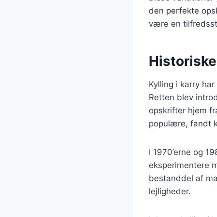
den perfekte opskr
være en tilfredsst
Historiske
Kylling i karry ha
Retten blev intr
opskrifter hjem fr
populære, fandt k
I 1970’erne og 1
eksperimentere med
bestanddel af man
lejligheder.