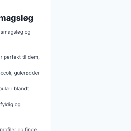
 smagsløg
ge smagsløg og
 perfekt til dem,
ccoli, gulerødder
opulær blandt
fyldig og
rofiler og finde