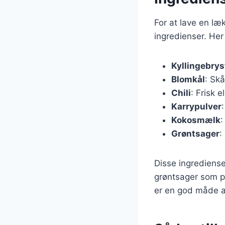
For at lave en læk
ingredienser. Her
Kyllingebrys
Blomkål
: Skå
Chili
: Frisk 
Karrypulver
Kokosmælk
:
Grøntsager
:
Disse ingrediense
grøntsager som pe
er en god måde a