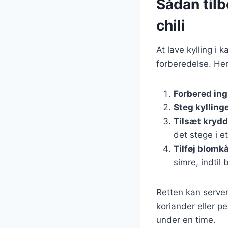
Sådan tilb
chili
At lave kylling i 
forberedelse. Her 
Forbered in
Steg kylling
Tilsæt krydd
det stege i e
Tilføj blomk
simre, indtil
Retten kan serve
koriander eller p
under en time.