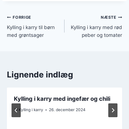
Indlægsnavigation
FORRIGE
NÆSTE
Kylling i karry til børn
Kylling i karry med rød
med grøntsager
peber og tomater
Lignende indlæg
Kylling i karry med ingefær og chili
Af
Kylling i karry
26. december 2024